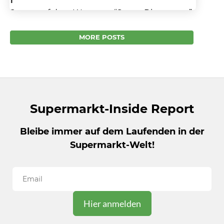
Penny auf dem Weg zum “Super-Discounter”
Store Check bei Penny: Umgerüstete Filialen
auf das neue Penny Markthallen-Konzept
MORE POSTS
generieren regelmäßig zweistellige
Umsatzzuwächse. Auch deshalb wird...
Supermarkt-Inside Report
Bleibe immer auf dem Laufenden in der
Supermarkt-Welt!