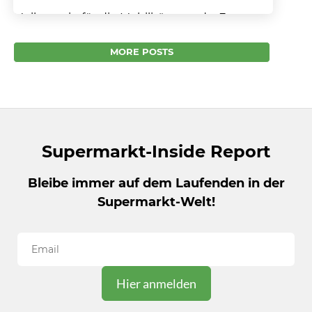
Meilenstein für die Mobilitätswende: Erster
EnBW Schnellladestandort für E-Autos an
REWE-Markt in Betrieb Mehrere hundert
MORE POSTS
Schnellladestandorte entstehen durch die
Zusammenarbeit von EnBW...
Supermarkt-Inside Report
Bleibe immer auf dem Laufenden in der
Supermarkt-Welt!