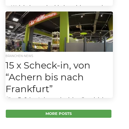
In Weinheim verabschiedete sich vor zwei
Jahren Kaufland. In der Stadt Weinheim leben
fast 50.000 Menschen und im Umland liegt
weiteres gut...
BRANCHEN-NEWS
15 x Scheck-in, von
“Achern bis nach
Frankfurt”
Über 7o Jahre Lebensmitteleinzelhandel der
Familie Scheck Unmittelbar nach dem Krieg,
direkt 1946, eröffneten die Eltern von Adolf
MORE POSTS
Scheck den ersten “Scheck-in”...