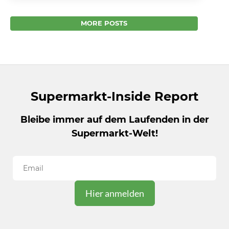
ist der Lieblingseinkaufsort der Top-10 der
Einkaufsmärkte in Sachsen, Sachsen- Anhalt
MORE POSTS
und Thüringen. Im Ranking der beliebtesten
Einkaufsmärkte...
Supermarkt-Inside Report
Bleibe immer auf dem Laufenden in der
Supermarkt-Welt!