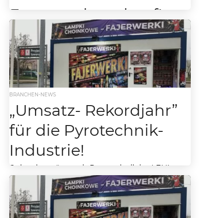
Feuerwerksverkauf!
Zwischen Tradition, Verboten und Bürokratie:
Warum der Feuerwerksverkauf zum Spielball
geworden ist Jedes Jahr das gleiche Ritual:
Kaum liegt der letzte Weihnachtsstollen...
BRANCHEN-NEWS
„Umsatz- Rekordjahr”
für die Pyrotechnik-
Industrie!
Rekordumsätze mit Pyrotechnik im LEH!
Aber, welche Auswirkungen hat die
Silvester Randale 2022 auf den Handel? Die
massiven Attacken auf Einsatzkräfte der
Feuerwehr und Polizei...