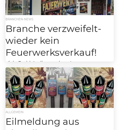
BRANCHEN-NEWS
Branche verzweifelt-
wieder kein
Feuerwerksverkauf!
Viele Fachhändler vor dem Aus –
Feuerwerksverkauf wieder verboten!
Vergangenen Freitag wurde das
Verkaufsverbot nun auch im Bundesrat
einstimmig beschlossen. Feuerwerk und
Silvester-Böller...
ALLGEMEIN
Eilmeldung aus