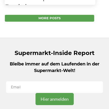
Projekt.
REWE fördert mit Wein “14 Homes”
MORE POSTS
Sozialstandards in Südafrika Kooperation mit
Weingut “Napier Vineyards” kommt
Farmarbeitern zugute Für REWE sind
langfristige Kooperationen...
Supermarkt-Inside Report
Bleibe immer auf dem Laufenden in der
Supermarkt-Welt!