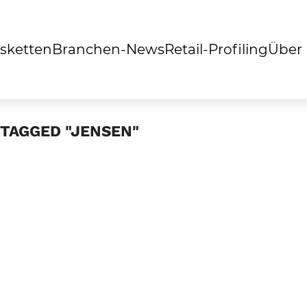
sketten
Branchen-News
Retail-Profiling
Über
 TAGGED "JENSEN"