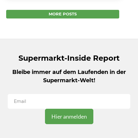
Tempel im Crown
Edeka Zurheide: Mit dem Supermarkt im
MORE POSTS
CROWN kommt Europas neuestes
kulinarisches Highlight nach Düsseldorf! Der
alte Kaufhof in Düsseldorf an der Berliner
Allee...
Supermarkt-Inside Report
Bleibe immer auf dem Laufenden in der
Supermarkt-Welt!