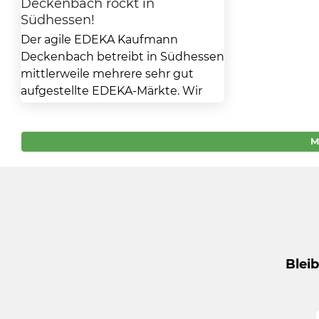
Deckenbach rockt in
Südhessen!
Der agile EDEKA Kaufmann
Deckenbach betreibt in Südhessen
mittlerweile mehrere sehr gut
aufgestellte EDEKA-Märkte. Wir
haben über unser Netzwerk einige
interessante Hinweise zu...
M
Blei