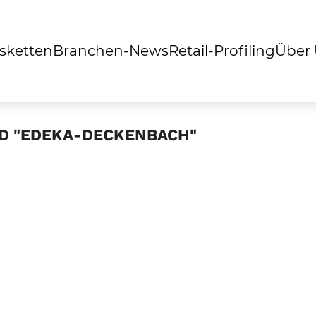
sketten
Branchen-News
Retail-Profiling
Über
ED "EDEKA-DECKENBACH"