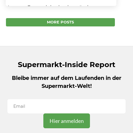
Konzern-Ertrag sinkt durch veränderte
Rechnungslegung Edeka hat im
vergangenen Jahr Rekord-Umsätze
MORE POSTS
eingefahren. Der Jahresüberschuss des
Konzerns ist dennoch von 361,7 Millionen
Euro...
Supermarkt-Inside Report
Bleibe immer auf dem Laufenden in der
Supermarkt-Welt!