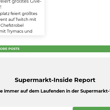
feiert größtes Give-
!
latz feiert größtes
ent auf Twitch mit
 Chefstrobel
it Trymacs und
eiert Kaufland am 1.
ORE POSTS
Supermarkt-Inside Report
be immer auf dem Laufenden in der Supermarkt-