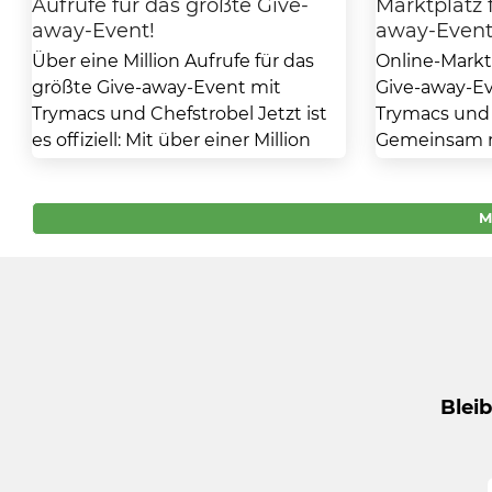
Aufrufe für das größte Give-
Marktplatz 
away-Event!
away-Event
Über eine Million Aufrufe für das
Online-Marktp
größte Give-away-Event mit
Give-away-Ev
Trymacs und Chefstrobel Jetzt ist
Trymacs und
es offiziell: Mit über einer Million
Gemeinsam m
Live-Aufrufen feierte...
Chefstrobel f
Mai ab 19...
M
Blei