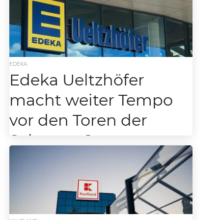
Petto
Wenn der Bundestag über Stackit (ein
Unternehmen der Schwarz-Gruppe sowie
Schwester von Lidl, Prezero & Kaufland)
spricht, hört auch der Handel genau...
EDEKA
Edeka Ueltzhöfer
macht weiter Tempo
vor den Toren der
Schwarz-Gruppe
Oedheim bei Heilbronn bekommt ein neues
Herz – und es schlägt bei Edeka Was in
Oedheim lange diskutiert, geplant und teils
wehmütig...