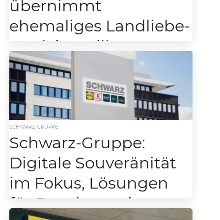
übernimmt
ehemaliges Landliebe-
Werk in Heilbronn….
Die Nachricht kommt leise daher – und hat
doch strategisches Gewicht: Die Schwarz-
Gruppe übernimmt das ehemalige Landliebe-
Werk in Heilbronn. Will Kauland &...
SCHWARZ GRUPPE
Schwarz-Gruppe:
Digitale Souveränität
im Fokus, Lösungen
für Bundestag im