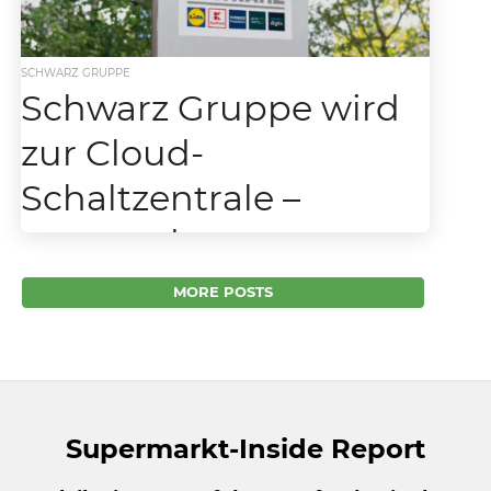
SCHWARZ GRUPPE
Schwarz Gruppe wird
zur Cloud-
Schaltzentrale –
warum der
Lebensmittelhandel
MORE POSTS
jetzt das
Gesundheitswesen
erobert
Supermarkt-Inside Report
Wenn der Supermarktkonzern Schwarz
Gruppe zur Cloud-Schaltzentrale wird –