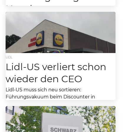
Unruhe
Schwarz-Gruppe mit Lidl & Kaufland plädieren
auf Pools zur Mehrwegverrechnung. Ab dem
Jahr 2030 verpflichtet die EU-
Verpackungsverordnung Händler dazu,
Getränke nicht mehr...
LIDL
Lidl-US verliert schon
wieder den CEO
Lidl-US muss sich neu sortieren:
Führungsvakuum beim Discounter in
Amerika Die US-Tochter des deutschen
Discounters Lidl steht erneut vor einer Phase
tiefgreifender...