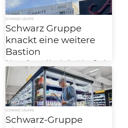
Gruppe ordnet ihre digitale Architektur...
SCHWARZ GRUPPE
Schwarz Gruppe
knackt eine weitere
Bastion
Schwarz-Gruppe dringt in die nächste Bastion
vor, Aufbau einer Gesundheits-Datenbank mir
der Charité steht im Fokus Die Nachricht aus
Neckarsulm und Berlin...
SCHWARZ GRUPPE
Schwarz-Gruppe