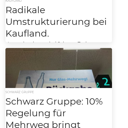
KAUFLAND
Radikale
Umstrukturierung bei
Kaufland.
Umstrukturierung bei Schwarz Tochter
Kaufland, Hoppe & Koch greifen durch! Top-
Personal muss das Unternehmen verlassen.
Im Februar 2026 befindet sich Kaufland
inmitten...
SCHWARZ GRUPPE
Schwarz Gruppe: 10%
Regelung für
Mehrweg bringt