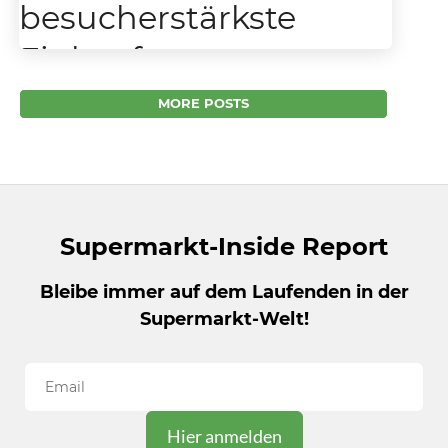
besucherstärkste
Einkaufstag
Sensormatic Solutions by Johnson Controls
MORE POSTS
prognostiziert die weltweit besucherstärksten
Einkaufstage für die Weihnachtssaison 2021 –
Samstag, der 11. Dezember, der zweite
Samstag...
Supermarkt-Inside Report
Bleibe immer auf dem Laufenden in der
Supermarkt-Welt!