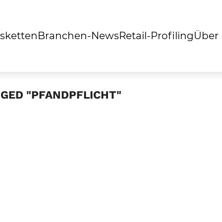
sketten
Branchen-News
Retail-Profiling
Über
GGED "PFANDPFLICHT"