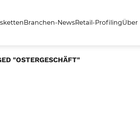
sketten
Branchen-News
Retail-Profiling
Über
GED "OSTERGESCHÄFT"