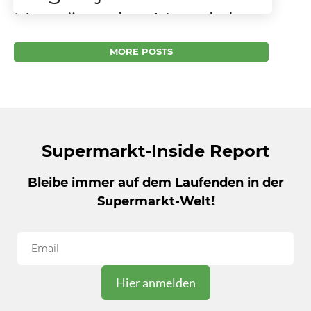
Umsätze im Handel
Die Steinobst-Saison läuft auf Hochtouren.
MORE POSTS
Erfahren Sie, welche zehn Steinfrüchte jetzt
im Lebensmitteleinzelhandel die höchsten
Umsätze erzielen und worauf es bei Qualität,...
Supermarkt-Inside Report
Bleibe immer auf dem Laufenden in der
Supermarkt-Welt!