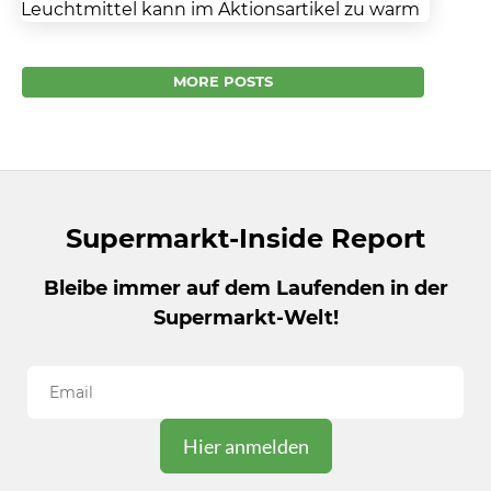
Leuchtmittel kann im Aktionsartikel zu warm
werden REWE ruft aus Gründen des
vorbeugenden Verbraucherschutzes
MORE POSTS
vorsorglich folgende Produkte...
Supermarkt-Inside Report
Bleibe immer auf dem Laufenden in der
Supermarkt-Welt!