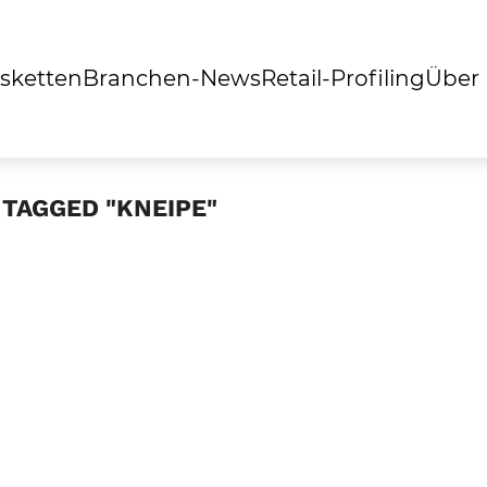
sketten
Branchen-News
Retail-Profiling
Über
 TAGGED "KNEIPE"