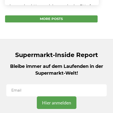
Lebensmittel-Kennzeichnung in der EU oft
irreführend Lücken in den EU-Vorschriften
lassen Raum für irreführende Informationen
MORE POSTS
auf Lebensmitteln. Ständig wechselnde
Angaben lassen Verbraucher...
Supermarkt-Inside Report
Bleibe immer auf dem Laufenden in der
Supermarkt-Welt!