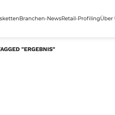
sketten
Branchen-News
Retail-Profiling
Über
TAGGED "ERGEBNIS"