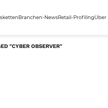
sketten
Branchen-News
Retail-Profiling
Über
GED "CYBER OBSERVER"