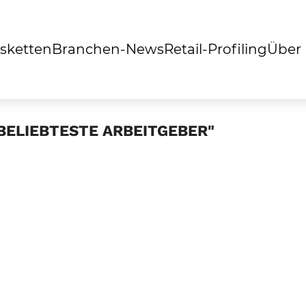
sketten
Branchen-News
Retail-Profiling
Über
BELIEBTESTE ARBEITGEBER"