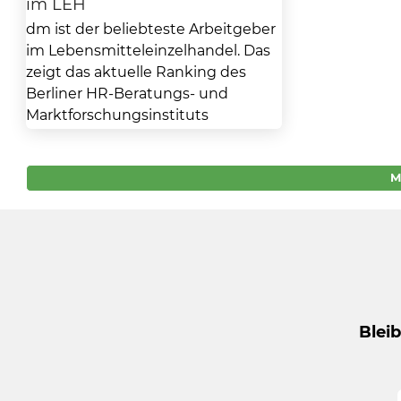
im LEH
dm ist der beliebteste Arbeitgeber
im Lebensmitteleinzelhandel. Das
zeigt das aktuelle Ranking des
Berliner HR-Beratungs- und
Marktforschungsinstituts
Trendence. Bemerkenswert ist,
dass gleich...
M
Blei