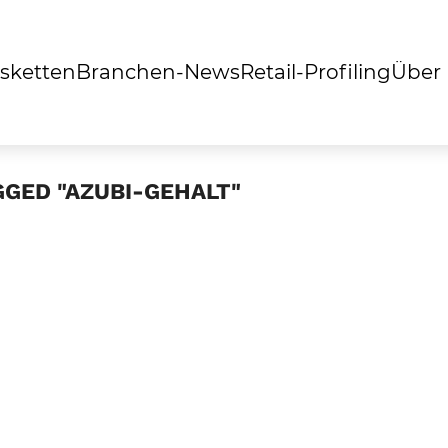
sketten
Branchen-News
Retail-Profiling
Über
GGED "AZUBI-GEHALT"