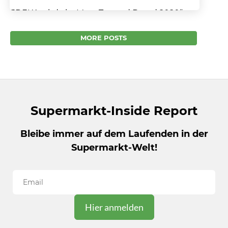
EDEKA wird als „Most Trusted Brand 2020“
ausgezeichnet Hohe Kunden- und
Serviceorientierung schaffen Vertrauen Edeka
MORE POSTS
hat es wieder geschafft – die Kunden...
Supermarkt-Inside Report
Bleibe immer auf dem Laufenden in der
Supermarkt-Welt!