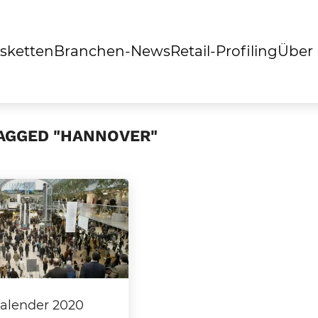
sketten
Branchen-News
Retail-Profiling
Über
TAGGED "HANNOVER"
alender 2020