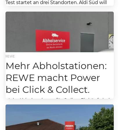
Test startet an drei Standorten. Aldi Süd will
nun ab dem 15. Juli...
REWE
Mehr Abholstationen:
REWE macht Power
bei Click & Collect.
Mehr Abholstationen für Online-Einkäufe bei
Rewe: Service soll besonders in Innenstädten
stark ausgebaut werden. REWE hat sich auf
die Fahne geschrieben, nun...