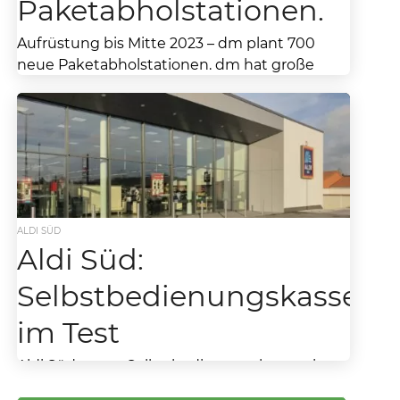
Paketabholstationen.
Aufrüstung bis Mitte 2023 – dm plant 700
neue Paketabholstationen. dm hat große
Ziele und will bis ca. Mitte 2023 die Anzahl
seiner...
ALDI SÜD
Aldi Süd:
Selbstbedienungskassen
im Test
Aldi Süd testet Selbstbedienungskassen in
ausgewählten Filialen Wer an Aldi denkt, der