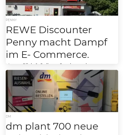
PENNY
REWE Discounter
Penny macht Dampf
im E- Commerce.
Neuer Click & Collect- Service steht
offensichtlich kurz vor dem Start – REWE
Discounter Penny erhöht das Tempo im E-
Commerce. Wie...
DM
dm plant 700 neue