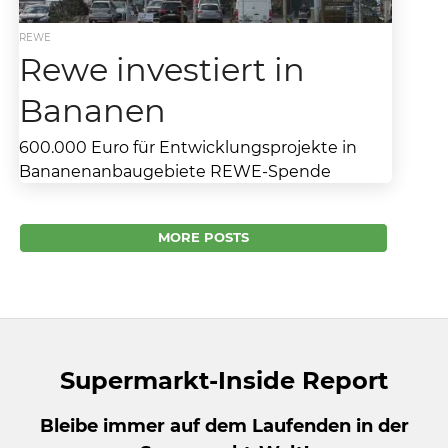
REWE
Rewe investiert in
Bananen
600.000 Euro für Entwicklungsprojekte in
Bananenanbaugebiete REWE-Spende
finanziert ökologische und soziale Projekte in
Costa Rica und Panama REWE übernimmt
MORE POSTS
seit Jahren Verantwortung...
Supermarkt-Inside Report
Bleibe immer auf dem Laufenden in der