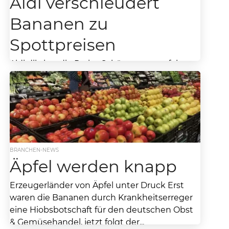
Aldi verschleudert
Bananen zu
Spottpreisen
Aldi diktiert die Preise Schätzungen zufolge
verkauft Aldi jedeWoche ca 300 000 Kartons
Bananen. Die gelbe Frucht ist der mit Abstand
stärkste...
BRANCHEN-NEWS
Äpfel werden knapp
Erzeugerländer von Äpfel unter Druck Erst
waren die Bananen durch Krankheitserreger
eine Hiobsbotschaft für den deutschen Obst
& Gemüsehandel, jetzt folgt der...