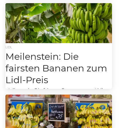
Discounter stellt neuen Projektbericht zu
existenzsichernden Löhnen in der
Bananenlieferkette vor Im...
LIDL
Meilenstein: Die
fairsten Bananen zum
Lidl-Preis
Meilenstein: Die fairsten Bananen zum Lidl-
Preis Lidl leistet Beitrag für existenzsichernde
Löhne in den Erzeugerländern von Bananen
Das Bananen Sortiment bei Lidl...