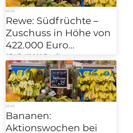
REWE
Rewe: Südfrüchte –
Zuschuss in Höhe von
422.000 Euro…
REWE: 422.000 Euro für
Nachhaltigkeitsengagement rund um
Südfrüchte Spendenaktion unterstützt
Projekte in Anbauländern von Bananen und
Ananas REWE setzt sich für eine...
REWE
Bananen:
Aktionswochen bei