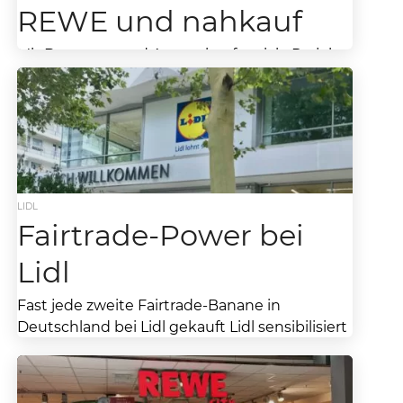
REWE und nahkauf
Mit Bananen- und Ananaskauf soziale Projekte
in Anbauländern unterstützen
Aktionswochen bei REWE und nahkauf lassen
Kunden über Spendenhöhe entscheiden
Schmackhaft, gesund und...
LIDL
Fairtrade-Power bei
Lidl
Fast jede zweite Fairtrade-Banane in
Deutschland bei Lidl gekauft Lidl sensibilisiert
anlässlich der Fairen Woche für Produkte aus
fairem Handel 46 Prozent...