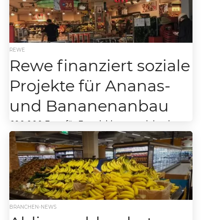
REWE
Rewe finanziert soziale
Projekte für Ananas-
und Bananenanbau
600.000 Euro für Entwicklungsprojekte in
Mittelamerika REWE-Spende finanziert
ökologische und soziale Projekte im Ananas-
und Bananenanbau REWE setzt sich seit
Jahren mit...
BRANCHEN-NEWS