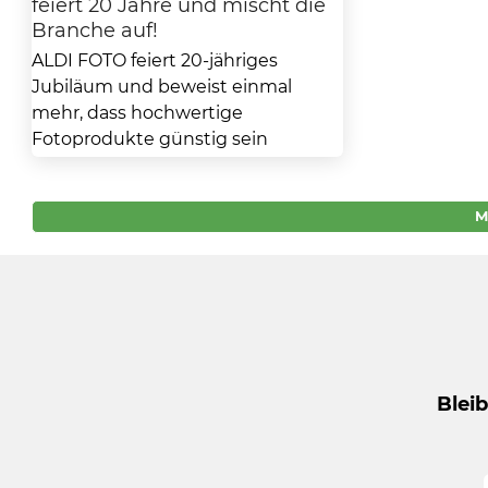
feiert 20 Jahre und mischt die
Branche auf!
ALDI FOTO feiert 20-jähriges
Jubiläum und beweist einmal
mehr, dass hochwertige
Fotoprodukte günstig sein
können. Mit einer breiten Palette
von Angeboten –...
M
Blei