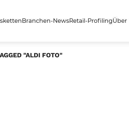
sketten
Branchen-News
Retail-Profiling
Über
AGGED "ALDI FOTO"