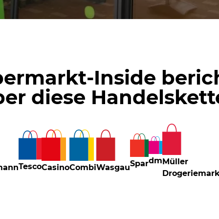
ermarkt-Inside beric
ber diese Handelskett
dm
Müller
Spar
Tesco
mann
Casino
Combi
Wasgau
Drogeriemark