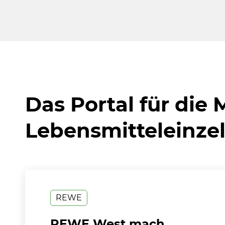
Das Portal für die
Lebensmitteleinze
REWE
REWE West mach