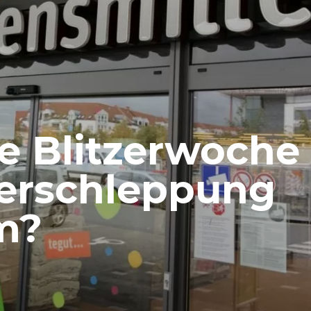
e Blitzerwoche
verschleppung
m?