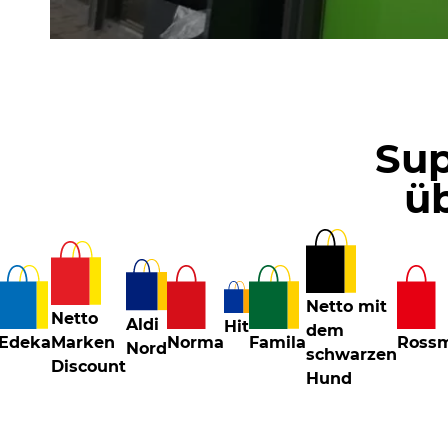
Sup
ü
Netto mit
Netto
Aldi
Hit
dem
Edeka
Marken
Norma
Famila
Ross
Nord
schwarzen
Discount
Hund