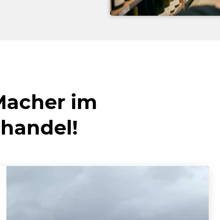
 Macher im
lhandel!