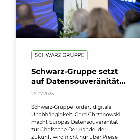
SCHWARZ GRUPPE
Schwarz-Gruppe setzt
auf Datensouveränität:
Gerd Chrzanowski
26.07.2026
fordert digitale
Schwarz-Gruppe fordert digitale
Unabhängigkeit für
Unabhängigkeit: Gerd Chrzanowski
Europa
macht Europas Datensouveränität
zur Chefsache Der Handel der
Zukunft wird nicht nur über Preise